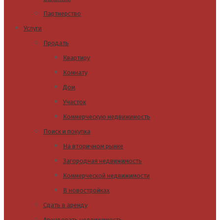
Партнерство
Услуги
Продать
Квартиру
Комнату
Дом
Участок
Коммерческую недвижимость
Поиск и покупка
На вторичном рынке
Загородная недвижимость
Коммерческой недвижимости
В новостройках
Сдать в аренду
Арендовать недвижимость