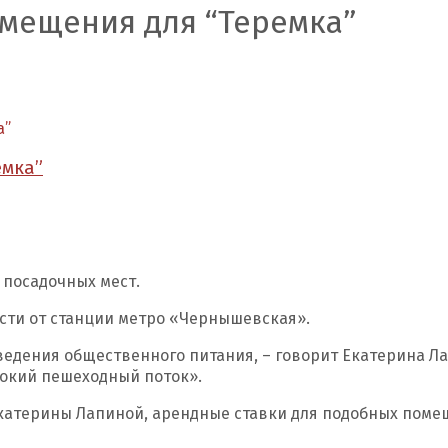
мещения для “Теремка”
а”
емка”
 посадочных мест.
сти от станции метро «Чернышевская».
ведения общественного питания, – говорит Екатерина Л
сокий пешеходный поток».
 Екатерины Лапиной, арендные ставки для подобных поме