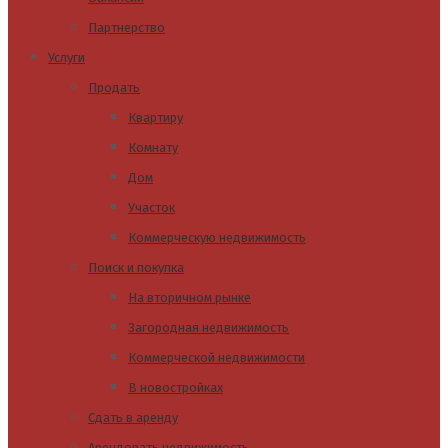
Партнерство
Услуги
Продать
Квартиру
Комнату
Дом
Участок
Коммерческую недвижимость
Поиск и покупка
На вторичном рынке
Загородная недвижимость
Коммерческой недвижимости
В новостройках
Сдать в аренду
Арендовать недвижимость