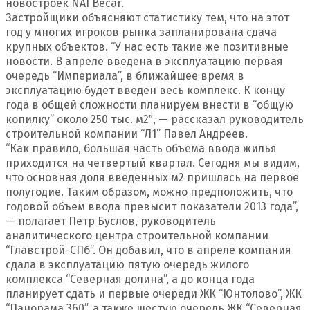
новостроек NAI Becar.
Застройщики объясняют статистику тем, что на этот
год у многих игроков рынка запланирована сдача
крупных объектов. “У нас есть такие же позитивные
новости. В апреле введена в эксплуатацию первая
очередь “Империала”, в ближайшее время в
эксплуатацию будет введен весь комплекс. К концу
года в общей сложности планируем внести в “общую
копилку” около 250 тыс. м2″, — рассказал руководитель
строительной компании “Л1” Павел Андреев.
“Как правило, большая часть объема ввода жилья
приходится на четвертый квартал. Сегодня мы видим,
что основная доля введенных м2 пришлась на первое
полугодие. Таким образом, можно предположить, что
годовой объем ввода превысит показатели 2013 года”,
— полагает Петр Буслов, руководитель
аналитического центра строительной компании
“Главстрой-СПб”. Он добавил, что в апреле компания
сдала в эксплуатацию пятую очередь жилого
комплекса “Северная долина”, а до конца года
планирует сдать и первые очереди ЖК “Юнтолово”, ЖК
“Панорама 360”, а также шестую очередь ЖК “Северная