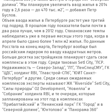
долина”. “Мы планируем увеличить ввод жилья в 2014
году в 2,6 раза — до 470 тыс. м2”, — добавил Петр
Буслов.
Объем ввода жилья в Петербурге растет уже третий
год подряд. В прошлом году показатели были почти в
два раза лучше, чем в 2012 году. Стахановские темпы
наблюдались уже в первые месяцы этого года, когда в
апреле было сдано более 1 млн м2 жилья. По данным
Росстата на конец марта, Петербург вообще был
российским лидером по вводу квадратных метров.
Больше десятка застройщиков планируют сдать свои
комплексы в этом году. Среди таковых Setl City, “ЛСР.
Недвижимость — Северо-Запад”, “Л1”, “ЛенСпецСМУ”, ГК
“ЦДС”, холдинг RBI, “Главстрой-СПб”, “ЮИТ Санкт-
Петербург” и другие. Среди самых ожидаемых
комплексов эксперты называют ЖК “Riverside” Setl City,
“Силы природы” O2 Development, “Новелла” и
“Собрание” холдинга RBI, и те очереди, которые
запланированы на этот год в комплексах
“Прибалтийский” и “Ленинский парк” ГК “Город” и в
“Северной долине”, “Юнтолово” и “Панорама 360”