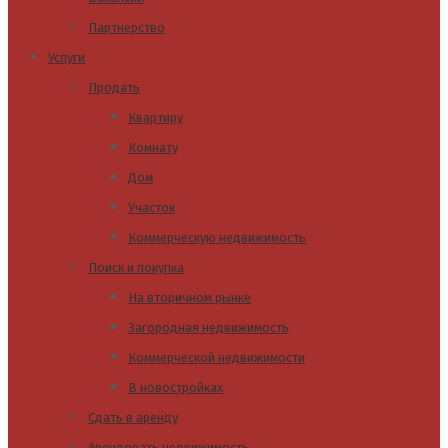
Партнерство
Услуги
Продать
Квартиру
Комнату
Дом
Участок
Коммерческую недвижимость
Поиск и покупка
На вторичном рынке
Загородная недвижимость
Коммерческой недвижимости
В новостройках
Сдать в аренду
Арендовать недвижимость