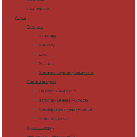
Партнерство
Услуги
Продать
Квартиру
Комнату
Дом
Участок
Коммерческую недвижимость
Поиск и покупка
На вторичном рынке
Загородная недвижимость
Коммерческой недвижимости
В новостройках
Сдать в аренду
Арендовать недвижимость