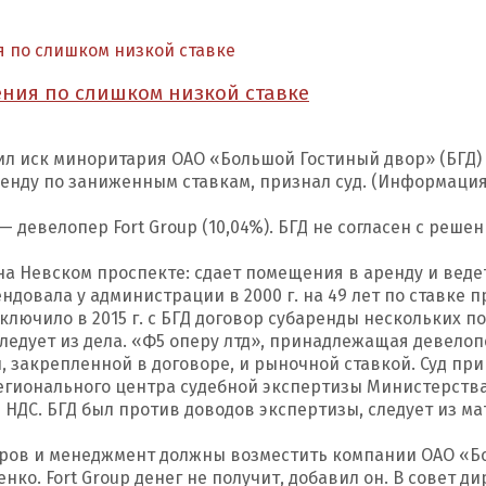
 по слишком низкой ставке
ния по слишком низкой ставке
л иск миноритария ОАО «Большой Гостиный двор» (БГД)
нду по заниженным ставкам, признал суд. (Информация о
девелопер Fort Group (10,04%). БГД не согласен с решен
а Невском проспекте: сдает помещения в аренду и веде
довала у администрации в 2000 г. на 49 лет по ставке при
ючило в 2015 г. с БГД договор субаренды нескольких по
, следует из дела. «Ф5 оперу лтд», принадлежащая девелопе
, закрепленной в договоре, и рыночной ставкой. Суд пр
егионального центра судебной экспертизы Министерства
з НДС. БГД был против доводов экспертизы, следует из ма
оров и менеджмент должны возместить компании ОАО «Бо
ко. Fort Group денег не получит, добавил он. В совет д