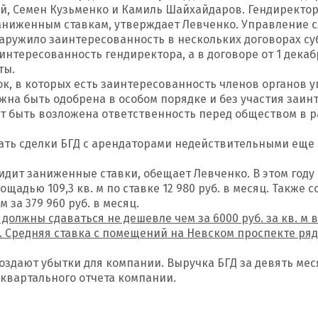
й, Семен Кузьменко и Камиль Шайхайдаров. Гендиректор
ниженным ставкам, утверждает Левченко. Управление с
аружило заинтересованность в нескольких договорах суб
аинтересованность гендиректора, а в договоре от 1 декаб
ты.
ок, в которых есть заинтересованность членов органов
олжна быть одобрена в особом порядке и без участия заи
 быть возложена ответственность перед обществом в р
ать сделки БГД с арендаторами недействительными еще в
 видит заниженные ставки, обещает Левченко. В этом год
адью 109,3 кв. м по ставке 12 980 руб. в месяц. Также 
за 379 960 руб. в месяц.
должны сдаваться не дешевле чем за 6000 руб. за кв. м
редняя ставка с помещений на Невском проспекте рядом 
здают убытки для компании. Выручка БГД за девять месяце
жеквартального отчета компании.