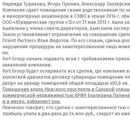
Надежда Тушакова, Игорь Пронин, Александр Заозерски
Компания сдает помещения своим родственникам по за
и миноритарных акционеров в СЗФО в конце 2014 г. обн
ООО «Юридическая группа «12» от 31 мая 2013 г. была з
выявлена у члена совета директоров, выяснили экспер
Закон устанавливает ограничения на совершение сдел
Orient Partners Илья Федотов. По его словам, сделка д
нарушения процедуры на заинтересованное лицо может
он.
Fort Group начала подавать иски с требованиями призн
заявлений компании.
Fort Group будет оспаривать все сделки, где компания
коллегией адвокатов договор субаренды помещения площ
двор» на аренду помещений общей площадью 403,6 кв. м 
Помещения вдоль Невского проспекта и Садовой улицы 
коммерческой недвижимостью АРИН Екатерина Лапина. С
м в месяц, добавляет она.
Левченко говорит, что сделки с заинтересованностью со
прибыль упала в два раза до 24 млн руб., следует из е