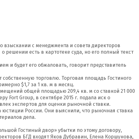
 о взыскании с менеджмента и совета директоров
 решении есть в картотеке суда, но его полный текст
ием и будет его обжаловать, говорит представитель
т собственную торговлю. Торговая площадь Гостиного
мерно $1,7 за 1 кв. м в месяц.
мещений общей площадью 209,4 кв. м со ставкой 21 000
ру Fort Group, в сентябре 2015 г. подала иск о
ивлек экспертов для оценки рыночной ставки.
 юстиции России. Они выяснили, что рыночная ставка
териалов дела.
льшой Гостиный двор» убытки по этому договору,
иректоров БГД входят Яков Дубравин, Елена Коршунова,