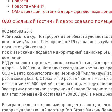
Новости
Новости «АРИН»
ОАО «Большой Гостиный двор» сдавало помещения
ОАО «Большой Гостиный двор» сдавало помеще
06 декабря 2016
Арбитражный суд Петербурга и Ленобласти удовлетвори
компании убытков. Помещения в БГД сдавались в субаре
пока не опубликован.)
Иск о взыскании подавал миноритарный ацкионер БГД — 
компании.
БГД управляет торговым комплексом «Гостиный двор» н
двора – 16 000 кв. м. Историческое здание компания арен
ООО «Центр косметологии на Перинной “Миллениум” закл
руб. в месяц без НДС (около 100 руб. за 1 кв. м в месяц)
взыскании 770 600 руб. убытков разницы между ставкой
Экспертизу проводили сотрудники Северо-Западного р
для этих помещений составляет 280 200 руб. в месяц бе
Выигранное дело – знаковый прецедент, совет директ
говорит управляющий партнер Fort Group Максим Левчен