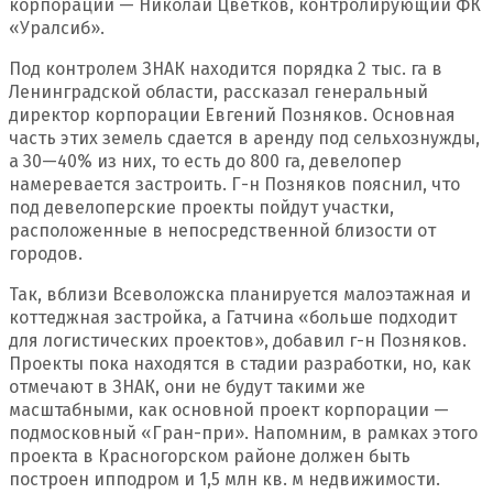
корпорации — Николай Цветков, контролирующий ФК
«Уралсиб».
Под контролем ЗНАК находится порядка 2 тыс. га в
Ленинградской области, рассказал генеральный
директор корпорации Евгений Позняков. Основная
часть этих земель сдается в аренду под сельхознужды,
а 30—40% из них, то есть до 800 га, девелопер
намеревается застроить. Г-н Позняков пояснил, что
под девелоперские проекты пойдут участки,
расположенные в непосредственной близости от
городов.
Так, вблизи Всеволожска планируется малоэтажная и
коттеджная застройка, а Гатчина «больше подходит
для логистических проектов», добавил г-н Позняков.
Проекты пока находятся в стадии разработки, но, как
отмечают в ЗНАК, они не будут такими же
масштабными, как основной проект корпорации —
подмосковный «Гран-при». Напомним, в рамках этого
проекта в Красногорском районе должен быть
построен ипподром и 1,5 млн кв. м недвижимости.