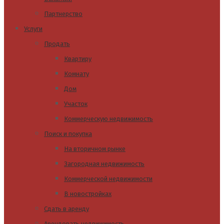
Партнерство
Услуги
Продать
Квартиру
Комнату
Дом
Участок
Коммерческую недвижимость
Поиск и покупка
На вторичном рынке
Загородная недвижимость
Коммерческой недвижимости
В новостройках
Сдать в аренду
Арендовать недвижимость