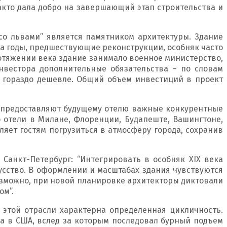
факто дала добро на завершающий этап строительства и
 со львами” является памятником архитектуры. Здание
а годы, предшествующие реконструкции, особняк часто
протяжении века здание занимало военное министерство,
нвестора дополнительные обязательства – по словам
бы гораздо дешевле. Общий объем инвестиций в проект
ия предоставляют будущему отелю важные конкурентные
о отели в Милане, Флоренции, Будапеште, Вашингтоне,
ляет гостям погрузиться в атмосферу города, сохранив
 Санкт-Петербург: “Интегрировать в особняк XIX века
сство. В оформлении и масштабах здания чувствуются
Возможно, при новой планировке архитекторы диктовали
ом”.
 этой отрасли характерна определенная цикличность.
да в США, вслед за которым последовал бурный подъем