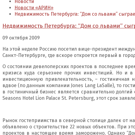
Новости
Новости «АРИН»
Недвижимость Петербурга: “Дом со львами” сыгра
Недвижимость Петербурга: “Дом со львами” сы
09 октября 2009
На этой неделе Россию посетил вице-президент междуна
Санкт-Петербурге, где вскоре откроется первый в город
О состоянии девелоперских проектов в последнее вре
кризиса куда серьезнее прочих инвестиций. Но и в
инвестиционную привлекательность, – гостиничная н
вдвое (по данным компании Jones Lang LaSalle), то го
в гостиничный бизнес является сравнительно долгий с
Seasons Hotel Lion Palace St. Petersburg, этот срок заявл
Рынок гостеприимства в северной столице далек от на
объявлено о строительстве 22 новых объектов. При э
проектов в настоящее время заморожено. Однако “До