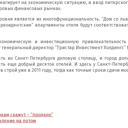
реагирует на экономическую ситуацию, и ввод питерског
ировых финансовых рынках.
овня является их многофункциональность. “Дом со ль
“президентские” апартаменты отеля будут соответствов
кономическую и инвестиционную привлекательность
ет генеральный директор “Тристар Инвестмент Холдингс”
ть из Санкт-Петербурга деловую столицу, и город до
ь еще добрый десяток отелей. И здесь у Санкт-Петерб
и в строй уже в 2011 году, тогда как точные сроки сдачи 
кам скажут – “продано”
вление на потом