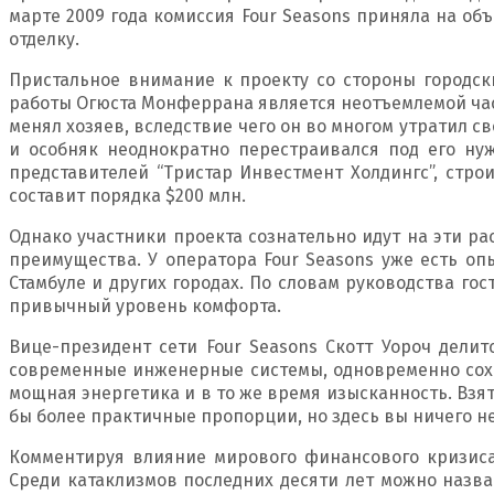
марте 2009 года комиссия Four Seasons приняла на об
отделку.
Пристальное внимание к проекту со стороны городски
работы Огюста Монферрана является неотъемлемой час
менял хозяев, вследствие чего он во многом утратил с
и особняк неоднократно перестраивался под его ну
представителей “Тристар Инвестмент Холдингс”, стро
составит порядка $200 млн.
Однако участники проекта сознательно идут на эти р
преимущества. У оператора Four Seasons уже есть оп
Стамбуле и других городах. По словам руководства го
привычный уровень комфорта.
Вице-президент сети Four Seasons Скотт Уороч делит
современные инженерные системы, одновременно сохр
мощная энергетика и в то же время изысканность. Взя
бы более практичные пропорции, но здесь вы ничего н
Комментируя влияние мирового финансового кризиса 
Среди катаклизмов последних десяти лет можно назва