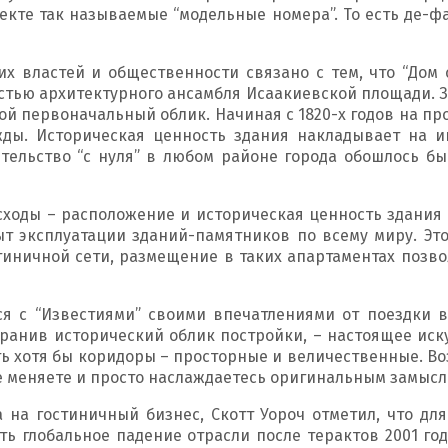
ъекте так называемые “модельные номера”. То есть де-
х властей и общественности связано с тем, что “Дом
тью архитектурного ансамбля Исаакиевской площади. З
вой первоначальный облик. Начиная с 1820-х годов на 
жды. Историческая ценность здания накладывает на и
ительство “с нуля” в любом районе города обошлось 
асходы – расположение и историческая ценность здан
ыт эксплуатации зданий-памятников по всему миру. Эт
стиничной сети, размещение в таких апартаментах позво
ся с “Известиями” своими впечатлениями от поездки в
анив исторический облик постройки, – настоящее иску
ть хотя бы коридоры – просторные и величественные. 
е меняете и просто наслаждаетесь оригинальным замысл
на гостиничный бизнес, Скотт Уороч отметил, что для
ть глобальное падение отрасли после терактов 2001 го