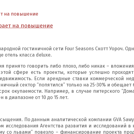
ет на повышение
грает на повышение
родной гостиничной сети Four Seasons Скотт Уороч. Одн
е отель класса deluxe.
мя принято говорить либо плохо, либо никак – вложени
 этой сфере есть проекты, которые успешно проходят
едвижимость. Если арендные ставки коммерческой не
стиничный сектор “попятился” только на 25-30% и обеща
рок окупаемости. Например, в случае питерского “Дома
ен в диапазоне от 10 до 15 лет.
сыщения. По данным аналитической компании GVA Sawyer
том исследования Агентства развития и исследований в
му со львами” повезло – финансирование проекта про