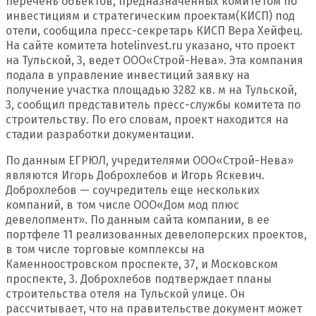
перечень объектов, предназначенных комитетом по
инвестициям и стратегическим проектам
(
КИСП) под
отели, сообщила пресс-секретарь КИСП Вера Хейфец.
На сайте комитета hotelinvest.ru указано, что проект
на Тульской, 3, ведет ООО
«
Строй-Нева». Эта компания
подала в управление инвестиций заявку на
получение участка площадью 3282 кв. м на Тульской,
3, сообщил представитель пресс-службы комитета по
строительству. По его словам, проект находится на
стадии разработки документации.
По данным ЕГРЮЛ, учредителями ООО
«
Строй-Нева»
являются Игорь Доброхлебов и Игорь Яскевич.
Доброхлебов — соучредитель еще нескольких
компаний, в том числе ООО
«
Дом мод плюс
девелопмент». По данным сайта компании, в ее
портфеле 11 реализованных девелоперских проектов,
в том числе торговые комплексы на
Каменноостровском проспекте, 37, и Московском
проспекте, 3. Доброхлебов подтверждает планы
строительства отеля на Тульской улице. Он
рассчитывает, что на правительстве документ может