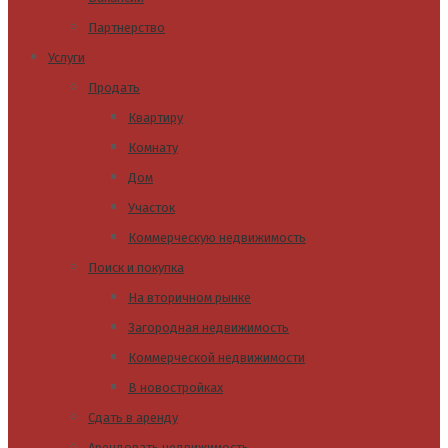
Партнерство
Услуги
Продать
Квартиру
Комнату
Дом
Участок
Коммерческую недвижимость
Поиск и покупка
На вторичном рынке
Загородная недвижимость
Коммерческой недвижимости
В новостройках
Сдать в аренду
Арендовать недвижимость