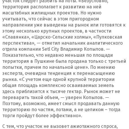
участок следует разбить на лоты. «Безусловно,
территория располагает к развитию на ней
масштабных жилищных проектов. Но нужно
учитывать, что сейчас в этом пригородном
направлении уже выведены на рынок или готовятся к
этому несколько крупных проектов, в частности
«Славянка», «Царско-Сельские холмы», «Пулковская
перспектива», — отметил начальник аналитического
отдела компании Setl City Владимир Копылов. —
Показательно, что недавно меньшая по площади
территория в Пушкине была продана только с третьей
попытки, причем по начальной цене». По мнению
эксперта, очевидна тенденция к перенасыщению
рынка. «С учетом еще одной крупной территории
общая площадь комплексно осваиваемых земель
здесь приблизится к тысяче гектар. Рынок может не
переварить такой объем, — уверен Копылов. —
Поэтому, возможно, имеет смысл продавать данную
территорию по частям, лотами, а не целиком – тогда
торги пройдут более эффективно».
С тем, что участок не вызовет ажиотажного спроса,