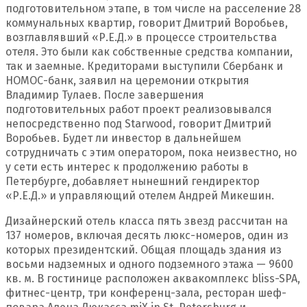
подготовительном этапе, в том числе на расселение 28
коммунальных квартир, говорит Дмитрий Воробьев,
возглавлявший «Р.Е.Д.» в процессе строительства
отеля. Это были как собственные средства компании,
так и заемные. Кредиторами выступили Сбербанк и
НОМОС-банк, заявил на церемонии открытия
Владимир Тулаев. После завершения
подготовительных работ проект реализовывался
непосредственно под Starwood, говорит Дмитрий
Воробьев. Будет ли инвестор в дальнейшем
сотрудничать с этим оператором, пока неизвестно, но
у сети есть интерес к продолжению работы в
Петербурге, добавляет нынешний гендиректор
«Р.Е.Д.» и управляющий отелем Андрей Микешин.
Дизайнерский отель класса пять звезд рассчитан на
137 номеров, включая десять люкс-номеров, один из
которых президентский. Общая площадь здания из
восьми надземных и одного подземного этажа — 9600
кв. м. В гостинице расположен аквакомплекс bliss-SPA,
фитнес-центр, три конференц-зала, ресторан шеф-