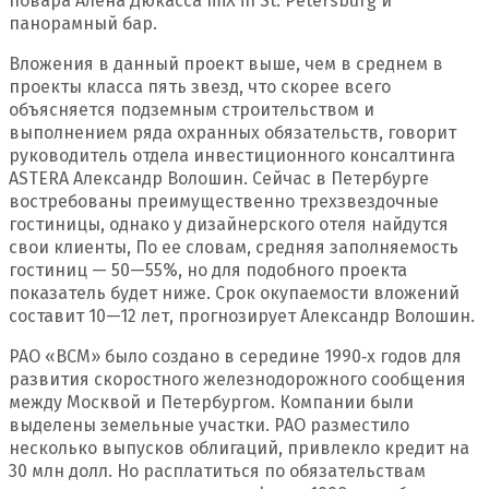
повара Алена Дюкасса miX in St. Petersburg и
панорамный бар.
Вложения в данный проект выше, чем в среднем в
проекты класса пять звезд, что скорее всего
объясняется подземным строительством и
выполнением ряда охранных обязательств, говорит
руководитель отдела инвестиционного консалтинга
ASTERA Александр Волошин. Сейчас в Петербурге
востребованы преимущественно трехзвездочные
гостиницы, однако у дизайнерского отеля найдутся
свои клиенты, По ее словам, средняя заполняемость
гостиниц — 50—55%, но для подобного проекта
показатель будет ниже. Срок окупаемости вложений
составит 10—12 лет, прогнозирует Александр Волошин.
РАО «ВСМ» было создано в середине 1990‑х годов для
развития скоростного железнодорожного сообщения
между Москвой и Петербургом. Компании были
выделены земельные участки. РАО разместило
несколько выпусков облигаций, привлекло кредит на
30 млн долл. Но расплатиться по обязательствам