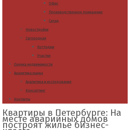
Офис
Производственное помещение
Склад
Новостройки
Загородная
Коттеджи
Участки
Оценка недвижимости
Аналитика рынка
Аналитика и исследования
Консалтинг
Контакты
Квартиры в Петербурге: На
месте аварийных домов
построят жилье бизнес-