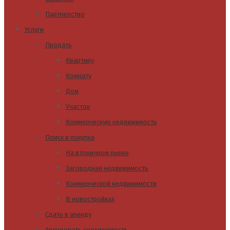
Партнерство
Услуги
Продать
Квартиру
Комнату
Дом
Участок
Коммерческую недвижимость
Поиск и покупка
На вторичном рынке
Загородная недвижимость
Коммерческой недвижимости
В новостройках
Сдать в аренду
Арендовать недвижимость