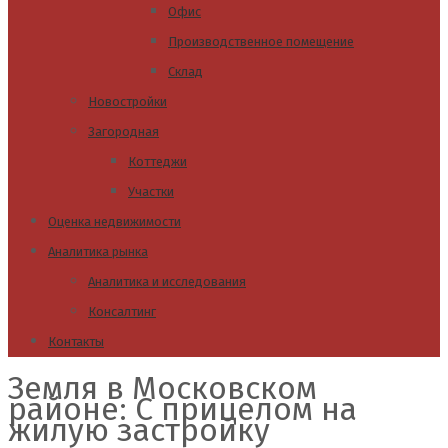
Офис
Производственное помещение
Склад
Новостройки
Загородная
Коттеджи
Участки
Оценка недвижимости
Аналитика рынка
Аналитика и исследования
Консалтинг
Контакты
Земля в Московском
районе: С прицелом на
жилую застройку