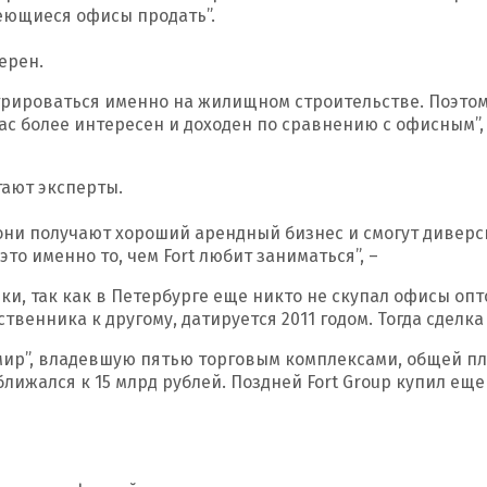
еющиеся офисы продать”.
ерен.
трироваться именно на жилищном строительстве. Поэтому
ас более интересен и доходен по сравнению с офисным”,
тают эксперты.
, они получают хороший арендный бизнес и смогут дивер
то именно то, чем Fort любит заниматься”, –
и, так как в Петербурге еще никто не скупал офисы опт
енника к другому, датируется 2011 годом. Тогда сделка 
мир”, владевшую пятью торговым комплексами, общей пло
ближался к 15 млрд рублей. Поздней Fort Group купил ещ