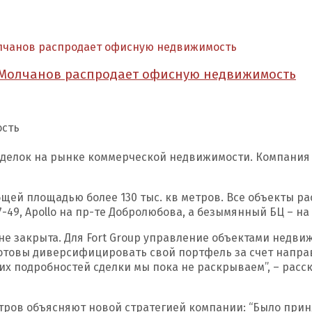
олчанов распродает офисную недвижимость
 Молчанов распродает офисную недвижимость
ость
делок на рынке коммерческой недвижимости. Компания э
бщей площадью более 130 тыс. кв метров. Все объекты р
7-49, Apollo на пр-те Добролюбова, а безымянный БЦ – на
не закрыта. Для Fort Group управление объектами недви
отовы диверсифицировать свой портфель за счет напра
гих подробностей сделки мы пока не раскрываем”, – расс
нтров объясняют новой стратегией компании: “Было прин