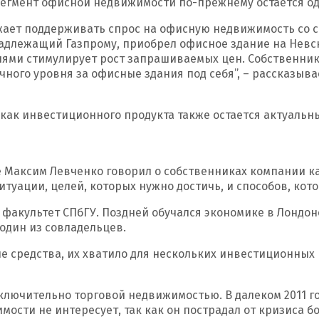
 сегмент офисной недвижимости по-прежнему остается о
жает поддерживать спрос на офисную недвижимость со с
инадлежащий Газпрому, приобрел офисное здание на Невс
ями стимулирует рост запрашиваемых цен. Собственник
ого уровня за офисные здания под себя”, – рассказывает
к инвестиционного продукта также остается актуальным
анее Максим Левченко говорил о собственниках компании 
уации, целей, которых нужно достичь, и способов, кото
факультет СПбГУ. Поздней обучался экономике в Лондон
 один из совладельцев.
ные средства, их хватило для нескольких инвестиционны
ключительно торговой недвижимостью. В далеком 2011 г
ости не интересует, так как он пострадал от кризиса б