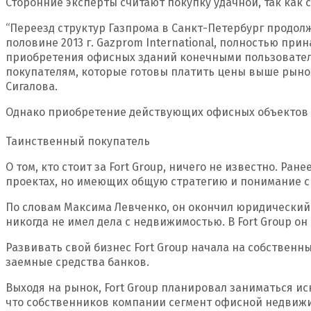
Сторонние эксперты считают покупку удачной, так как
“Переезд структур Газпрома в Санкт-Петербург продол
половине 2013 г. Gazprom International, полностью пр
приобретения офисных зданий конечными пользовател
покупателям, которые готовы платить цены выше рыночн
Сигалова.
Однако приобретение действующих офисных объектов ка
Таинственный покупатель
О том, кто стоит за Fort Group, ничего не известно. Р
проектах, но имеющих общую стратегию и понимание сит
По словам Максима Левченко, он окончил юридический 
никогда не имел дела с недвижимостью. В Fort Group он
Развивать свой бизнес Fort Group начала на собствен
заемные средства банков.
Выходя на рынок, Fort Group планировал заниматься ис
что собственников компании сегмент офисной недвижим