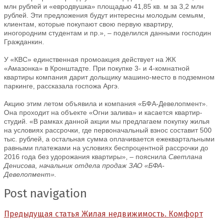
млн рублей и «евродвушка» площадью 41,85 кв. м за 3,2 млн
рублей. Эти предложения будут интересны молодым семьям,
клиентам, которые покупают свою первую квартиру,
иногородним студентам и пр.», – поделился данными господин
Гражданкин.
У «КВС» единственная промоакция действует на ЖК
«Амазонка» в Кронштадте. При по­купке 3- и 4-комнатной
квартиры компания дарит дольщику машино-место в подземном
паркинге, рассказала госпожа Аргэ.
Акцию этим летом объявила и компания «БФА-Девелопмент».
Она проходит на объекте «Огни залива» и касается квартир-
студий. «В рамках данной акции мы предлагаем покупку жилья
на условиях рассрочки, где первоначальный взнос составит 500
тыс. рублей, а остальная сумма оплачивается ежеквартальными
равными платежами на условиях беспроцентной рассрочки до
2016 года без удорожания квартиры», – пояснила
Светлана
Денисова, начальник отдела продаж ЗАО «БФА-
Девелопмент».
Post navigation
Предыдущая статья
Жилая недвижимость. Комфорт