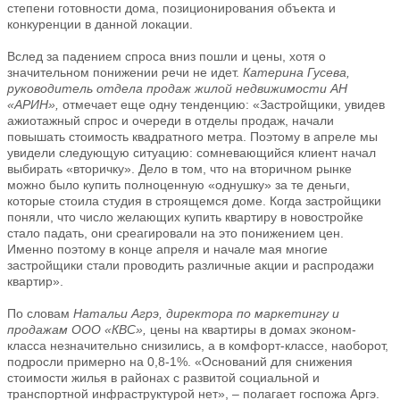
степени готовности дома, позиционирования объекта и
конкуренции в данной локации.
Вслед за падением спроса вниз пошли и цены, хотя о
значительном понижении речи не идет.
Катерина Гусева,
руководитель отдела продаж жилой недвижимости АН
«АРИН»,
отмечает еще одну тенденцию: «Застройщики, увидев
ажиотажный спрос и очереди в отделы продаж, начали
повышать стоимость квадратного метра. Поэтому в апреле мы
увидели следующую ситуацию: сомневающийся клиент начал
выбирать «вторичку». Дело в том, что на вторичном рынке
можно было купить полноценную «однушку» за те деньги,
которые стоила студия в строящемся доме. Когда застройщики
поняли, что число желающих купить квартиру в новостройке
стало падать, они среагировали на это понижением цен.
Именно поэтому в конце апреля и начале мая многие
застройщики стали проводить различные акции и распродажи
квартир».
По словам
Натальи Агрэ, директора по маркетингу и
продажам ООО «КВС»,
цены на квартиры в домах эконом-
класса незначительно снизились, а в комфорт-классе, наоборот,
подросли примерно на 0,8-1%. «Оснований для снижения
стоимости жилья в районах с развитой социальной и
транспортной инфраструктурой нет», – полагает госпожа Аргэ.