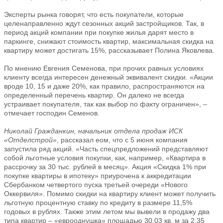
Эксперты рынка говорят, что есть покупатели, которые
целенаправленно ждут сезонных акций застройщиков. Так, в
период акций компании при покупке жилья дарят место в
паркинге, снижают стоимость квартир, максимальная скидка на
квартиру может достигать 15%, рассказывает Полина Яковлева.
По мнению Евгения Семенова, при прочих равных условиях
клиенту всегда интересен денежный эквивалент скидки. «Акции
вроде 10, 15 и даже 20%, как правило, распространяются на
определенный перечень квартир. Он далеко не всегда
устраивает покупателя, так как выбор по факту ограничен», –
отмечает господин Семенов.
Николай Гражданкин, начальник отдела продаж ИСК
«Отделстрой»
, рассказал еом, что с 5 июня компания
запустила ряд акций. «Часть спецпредложений представляют
собой льготные условия покупки, как, например, «Квартира в
рассрочку за 30 тыс. рублей в месяц». Акция «Скидка 1% при
покупке квартиры в ипотеку» приурочена к аккредитации
Сбербанком четвертого пуска третьей очереди «Нового
Оккервиля». Помимо скидки на квартиру клиент может получить
льготную процентную ставку по кредиту в размере 11,5%
годовых в рублях. Также этим летом мы вывели в продажу два
типа квартир – «еврооднушка» площадью 30,03 кв. м за 2,35