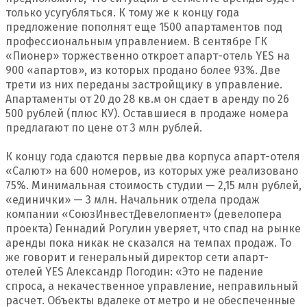
только усугубляться. К тому же к концу года
предложение пополнят еще 1500 апартаментов под
профессиональным управлением. В сентябре ГК
«Пионер» торжественно откроет апарт-отель YES на
900 «апартов», из которых продано более 93%. Две
трети из них переданы застройщику в управление.
Апартаменты от 20 до 28 кв.м он сдает в аренду по 26
500 рублей (плюс КУ). Оставшиеся в продаже номера
предлагают по цене от 3 млн рублей.
К концу года сдаются первые два корпуса апарт-отеля
«Салют» на 600 номеров, из которых уже реализовано
75%. Минимальная стоимость студии — 2,15 млн рублей,
«единички» — 3 млн. Начальник отдела продаж
компании «СоюзИнвестДевелопмент» (девелопера
проекта) Геннадий Рогулин уверяет, что спад на рынке
аренды пока никак не сказался на темпах продаж. То
же говорит и генеральный директор сети апарт-
отелей YES Александр Погодин: «Это не падение
спроса, а некачественное управление, неправильный
расчет. Объекты вдалеке от метро и не обеспеченные