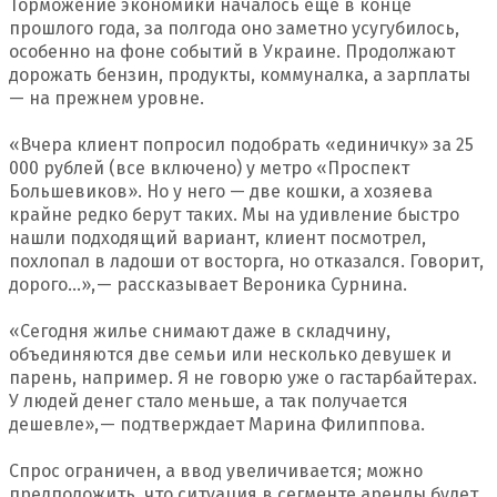
Торможение экономики началось еще в конце
прошлого года, за полгода оно заметно усугубилось,
особенно на фоне событий в Украине. Продолжают
дорожать бензин, продукты, коммуналка, а зарплаты
— на прежнем уровне.
«Вчера клиент попросил подобрать «единичку» за 25
000 рублей (все включено) у метро «Проспект
Большевиков». Но у него — две кошки, а хозяева
крайне редко берут таких. Мы на удивление быстро
нашли подходящий вариант, клиент посмотрел,
похлопал в ладоши от восторга, но отказался. Говорит,
дорого…», — рассказывает Вероника Сурнина.
«Сегодня жилье снимают даже в складчину,
объединяются две семьи или несколько девушек и
парень, например. Я не говорю уже о гастарбайтерах.
У людей денег стало меньше, а так получается
дешевле», — подтверждает Марина Филиппова.
Спрос ограничен, а ввод увеличивается; можно
предположить, что ситуация в сегменте аренды будет