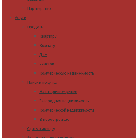
Партнерство
Услуги
Продать
Квартиру
Комнату
Дом
Участок
Коммерческую недвижимость
Поиск и покупка
На вторичном рынке
Загородная недвижимость
Коммерческой недвижимости
В новостройках
Сдать в аренду
Арендовать недвижимость