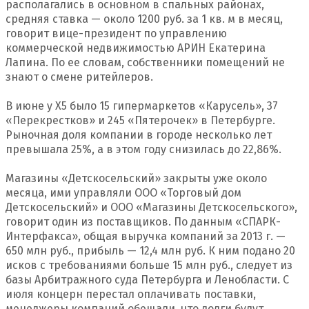
располагались в основном в спальных районах,
средняя ставка — около 1200 руб. за 1 кв. м в месяц,
говорит вице-президент по управлению
коммерческой недвижимостью АРИН Екатерина
Лапина. По ее словам, собственники помещений не
знают о смене ритейлеров.
В июне у X5 было 15 гипермаркетов «Карусель», 37
«Перекрестков» и 245 «Пятерочек» в Петербурге.
Рыночная доля компании в городе несколько лет
превышала 25%, а в этом году снизилась до 22,86%.
Магазины «Детскосельский» закрыты уже около
месяца, ими управляли ООО «Торговый дом
Детскосельский» и ООО «Магазины Детскосельского»,
говорит один из поставщиков. По данным «СПАРК-
Интерфакса», общая выручка компаний за 2013 г. —
650 млн руб., прибыль — 12,4 млн руб. К ним подано 20
исков с требованиями больше 15 млн руб., следует из
базы Арбитражного суда Петербурга и Ленобласти. С
июля концерн перестал оплачивать поставки,
менеджеры компаний обещали, что долги будут