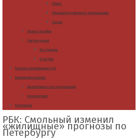
Офис
Производственное помещение
Склад
Новостройки
Загородная
Коттеджи
Участки
Оценка недвижимости
Аналитика рынка
Аналитика и исследования
Консалтинг
Контакты
РБК: Смольный изменил
«жилищные» прогнозы по
Петербургу