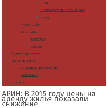
Офис
Производственное помещение
Склад
Новостройки
Загородная
Коттеджи
Участки
Оценка недвижимости
Аналитика рынка
Аналитика и исследования
Консалтинг
Контакты
АРИН: В 2015 году цены на
аренду жилья показали
снижение