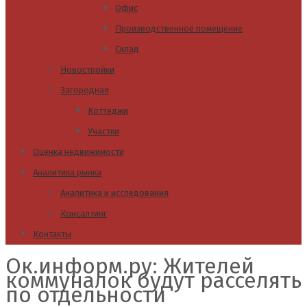
Офис
Производственное помещение
Склад
Новостройки
Загородная
Коттеджи
Участки
Оценка недвижимости
Аналитика рынка
Аналитика и исследования
Консалтинг
Контакты
Ок.информ.ру: Жителей
коммуналок будут расселять
по отдельности