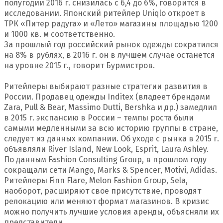
полугодии 2016 г. снизилась с 6,4 до 6%, говорится в
исследовании. Японский ритейлер Uniqlo откроет в
ТРК «Питер радуга» и «Лето» магазины площадью 1200
и 1000 кв. м соответственно.
За прошлый год российский рынок одежды сократился
на 8% в рублях, в 2016 г. он в лучшем случае останется
на уровне 2015 г., говорит Бурмистров.
Ритейлеры выбирают разные стратегии развития в
России. Продавец одежды Inditex (владеет брендами
Zara, Pull & Bear, Massimo Dutti, Bershka и др.) замедлил
в 2015 г. экспансию в России – темпы роста были
самыми медленными за всю историю группы в стране,
следует из данных компании. Об уходе с рынка в 2015 г.
объявляли River Island, New Look, Esprit, Laura Ashley.
По данным Fashion Consulting Group, в прошлом году
сокращали сети Mango, Marks & Spencer, Motivi, Adidas.
Ритейлеры Finn Flare, Melon Fashion Group, Sela,
наоборот, расширяют свое присутствие, проводят
релокацию или меняют формат магазинов. В кризис
можно получить лучшие условия аренды, объясняли их
представители.