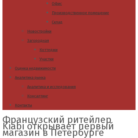
Офис
Производственное помещение
Склад
Новостройки
Загородная
Коттеджи
Участки
Оценка недвижимости
Аналитика рынка
Аналитика и исследования
Консалтинг
Контакты
Французский ритейлер
Kiabi открывает первый
магазин в Петербурге