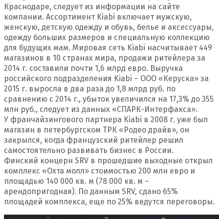
Краснодаре, следует из информации на сайте
компании. Ассортимент Kiabi включает мужскую,
женскую, детскую одежду и обувь, белье и аксессуары,
одежду больших размеров и специальную коллекцию
для будущих мам. Мировая сеть Kiabi насчитывает 449
магазинов в 10 странах мира, продажи ритейлера за
2014 г. составили почти 1,6 млрд евро. Выручка
российского подразделения Kiabi – ООО «Керуска» за
2015 г. выросла в два раза до 1,8 млрд руб. по
сравнению с 2014 г., убыток увеличился на 17,3% до 355
млн руб., следует из данных «СПАРК-Интерфакса».
У франчайзингового партнера Kiabi в 2008 г. уже был
магазин в петербургском ТРК «Родео драйв», он
закрылся, когда французский ритейлер решил
самостоятельно развивать бизнес в России.
Финский концерн SRV в прошедшие выходные открыл
комплекс «Охта молл» стоимостью 200 млн евро и
площадью 140 000 кв. м (78 000 кв. м –
арендопригодная). По данным SRV, сдано 65%
площадей комплекса, еще по 25% ведутся переговоры.