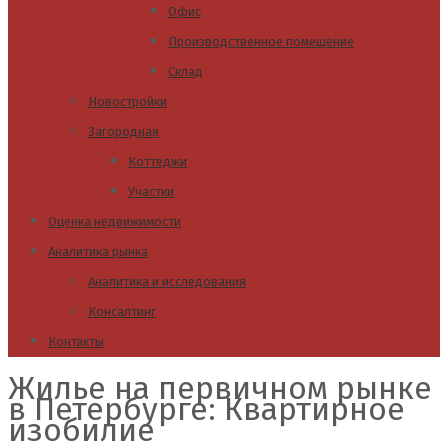
Офис
Производственное помещение
Склад
Новостройки
Загородная
Коттеджи
Участки
Оценка недвижимости
Аналитика рынка
Аналитика и исследования
Консалтинг
Контакты
Жилье на первичном рынке
в Петербурге: Квартирное
изобилие